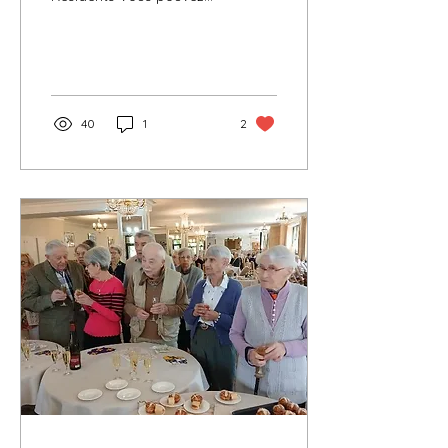
aussi retrouvez les
numéros précédents sur
la page "le petit echo" du
site.
40
1
2