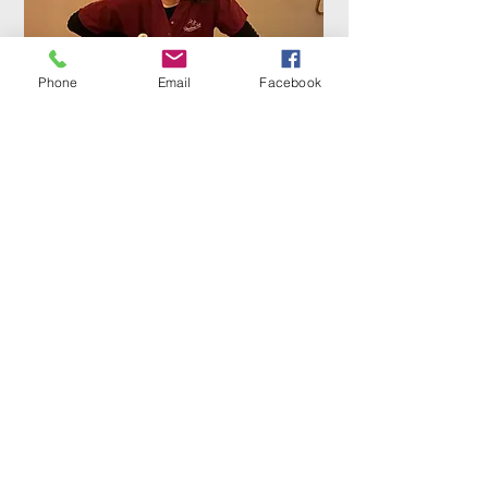
Phone
Email
Facebook
La nuit, un soignant veille à
maintenir une permanence
dans la
prise en charge.
En plus de son
rôle sécuritaire et
rassurant
, le personnel fait des
rondes en se rendant chez les
Résidents demandeurs.
La Résidence Foch bénéficie de