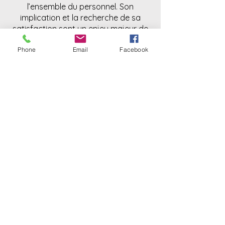
l’ensemble du personnel. Son
implication et la recherche de sa
satisfaction sont un enjeu majeur de
l’Association.
Phone
Email
Facebook
PRINCIPES ÉTHIQUES
Le respect de la vie privée, les libertés
individuelles, la souplesse, la
préservation de l’autonomie,
l’épanouissement personnel et social
de la personne sont privilégiés.
Le Résident occupe toujours le même
appartement ; c’est le personnel et
l’organisation qui s’adaptent à lui.
Le consentement du Résident est
toujours recherché pour toute action
d’accompagnement, d’animation, de
restauration et de soin le concernant.
Nos principes commandent une