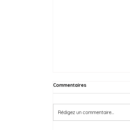
Commentaires
Rédigez un commentaire...
Le petit écho Foch n°50